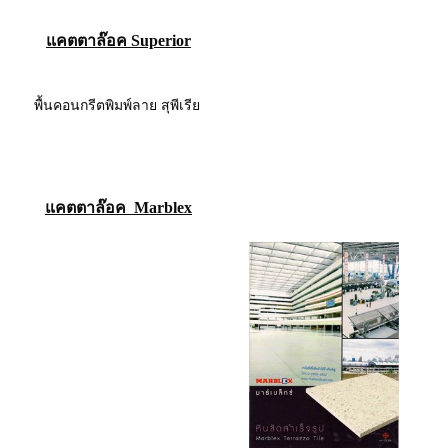
แคตตาล๊อค Superior
พื้นคอนกรีตพิมพ์ลาย สุพีเรีย
แคตตาล๊อค Marblex