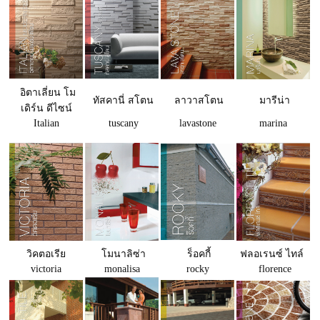
อิตาเลี่ยน โม
ทัสคานี่ สโตน
ลาวาสโตน
มารีน่า
เดิร์น ดีไซน์
Italian
tuscany
lavastone
marina
วิคตอเรีย
โมนาลิซ่า
ร็อคกี้
ฟลอเรนซ์ ไทล์
victoria
monalisa
rocky
florence