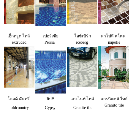
เอ็กทรูด ไทล์
เปอร์เซีย
ไอซ์เบิร์ก
นาโปลี สโตน
extruded
Persia
iceberg
napolie
โอลด์ คันทรี่
ยิปซี
แกรไนท์ ไทล์
แกรนิตดต้ ไทล์
Granito tile
oldcountry
Gypsy
Granite tile