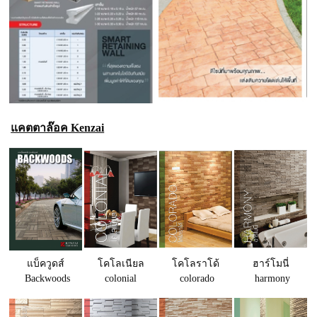
แคตตาล๊อค Kenzai
แบ็ควูดส์
โคโลเนียล
โคโลราโด้
ฮาร์โมนี่
Backwoods
colonial
colorado
harmony