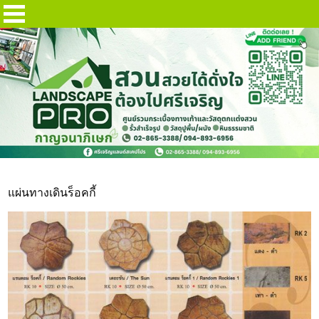
แผ่นพิมพ์ลาย ร็อคกี้
แผ่นทางเดินร็อคกี้