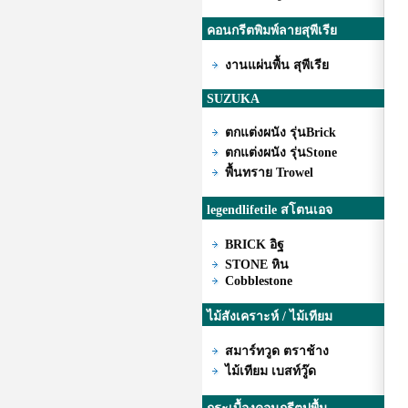
คอนกรีตพิมพ์ลายสุพีเรีย
งานแผ่นพื้น สุพีเรีย
SUZUKA
ตกแต่งผนัง รุ่นBrick
ตกแต่งผนัง รุ่นStone
พื้นทราย Trowel
legendlifetile สโตนเอจ
BRICK อิฐ
STONE หิน
Cobblestone
ไม้สังเคราะห์ / ไม้เทียม
สมาร์ทวูด ตราช้าง
ไม้เทียม เบสท์วู๊ด