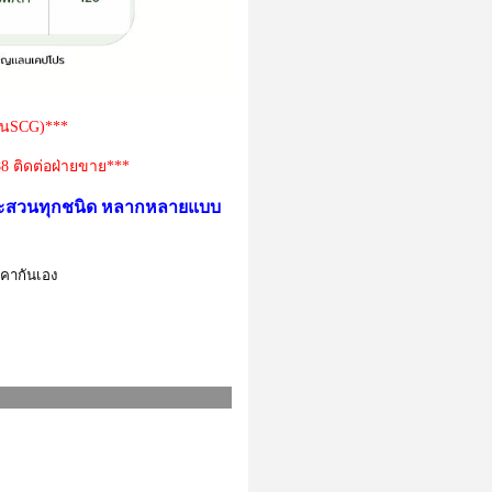
งานSCG)***
8 ติดต่อฝ่ายขาย***
นและสวนทุกชนิด หลากหลายแบบ
าคากันเอง