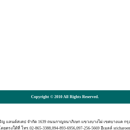
Copyright © 2010 All Rights Reserved.
เจริญ แลนด์สเคป จำกัด 1639 ถนนกาญจนาภิเษก แขวงบางไผ่ เขตบางแค กรุ
งใด้ที่ โทร.02-865-3388,094-893-6956,097-256-5669 อีเมลล์ sricharoe