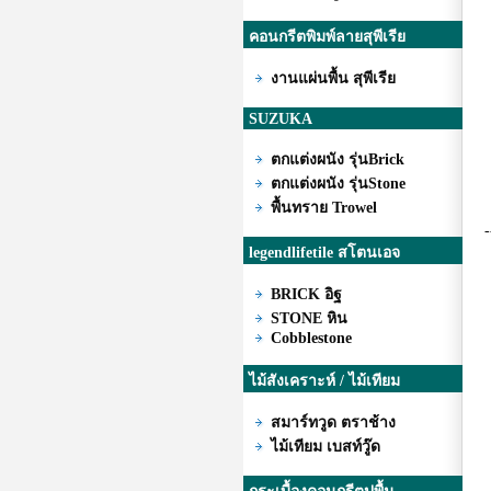
คอนกรีตพิมพ์ลายสุพีเรีย
งานแผ่นพื้น สุพีเรีย
SUZUKA
ตกแต่งผนัง รุ่นBrick
ตกแต่งผนัง รุ่นStone
พื้นทราย Trowel
--
legendlifetile สโตนเอจ
BRICK อิฐ
STONE หิน
Cobblestone
ไม้สังเคราะห์ / ไม้เทียม
สมาร์ทวูด ตราช้าง
ไม้เทียม เบสท์วู๊ด