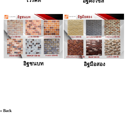
ไวร์คัท
อิฐคิงไซส์
อิฐชนบท
อิฐมือสอง
« Back